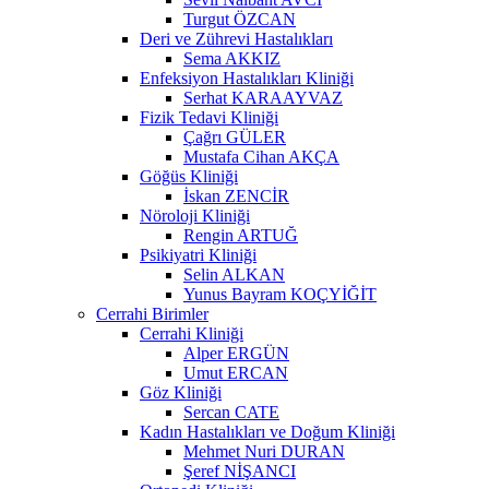
Turgut ÖZCAN
Deri ve Zührevi Hastalıkları
Sema AKKIZ
Enfeksiyon Hastalıkları Kliniği
Serhat KARAAYVAZ
Fizik Tedavi Kliniği
Çağrı GÜLER
Mustafa Cihan AKÇA
Göğüs Kliniği
İskan ZENCİR
Nöroloji Kliniği
Rengin ARTUĞ
Psikiyatri Kliniği
Selin ALKAN
Yunus Bayram KOÇYİĞİT
Cerrahi Birimler
Cerrahi Kliniği
Alper ERGÜN
Umut ERCAN
Göz Kliniği
Sercan CATE
Kadın Hastalıkları ve Doğum Kliniği
Mehmet Nuri DURAN
Şeref NİŞANCI