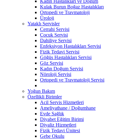
Kadın Hastalıkları ve Doğum
Kulak Burun Boğaz Hastalıkları
Ortopedi ve Travmatoloji
Üroloji
Yataklı Servisler
Cerrahi Servisi
Çocuk Servisi
Dahiliye Servisi
Enfeksiyon Hastalıkları Servisi
Fizik Tedavi Servisi
Göğüs Hastalıkları Servisi
Göz Servisi
Kadın Doğum Servisi
Nöroloji Servisi
Ortopedi ve Travmatoloji Servisi
Yoğun Bakım
Özellikli Birimler
Acil Servis Hizmetleri
Ameliyathane / Doğumhane
Evde Sağlık
Diyabet Eğitim Birimi
Diyaliz Hizmetleri
Fizik Tedavi Ünitesi
Gebe Okulu