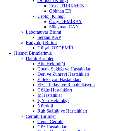
Ortopedi Kliniği
Ersen TÜRKMEN
Gökhan ER
Üroloji Kliniği
Özay DEMİRAY
Süleyman CAN
Laboratuvar Birimi
Serkan KAP
Radyoloji Birimi
Gülşah ÖZDEMİR
Hizmet Birimlerimiz
Dahili Birimler
Aile Hekimliği
Çocuk Sağlığı ve Hastalıkları
Deri ve Zührevi Hastalıkları
Enfeksiyon Hastalıkları
Fizik Tedavi ve Rehabilitasyon
Göğüs Hastalıkları
İç Hastalıklar
İş Yeri Hekimliği
Nöroloji
Ruh Sağlığı ve Hastalıkları
Cerrahi Birimler
Genel Cerrahi
Göz Hastalıkları