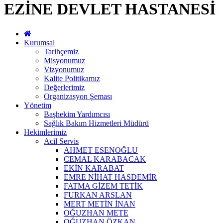
EZİNE DEVLET HASTANESİ
Kurumsal
Tarihçemiz
Misyonumuz
Vizyonumuz
Kalite Politikamız
Değerlerimiz
Organizasyon Şeması
Yönetim
Başhekim Yardımcısı
Sağlık Bakım Hizmetleri Müdürü
Hekimlerimiz
Acil Servis
AHMET ESENOĞLU
CEMAL KARABACAK
EKİN KARABAT
EMRE NİHAT HASDEMİR
FATMA GİZEM TETİK
FURKAN ARSLAN
MERT METİN İNAN
OĞUZHAN METE
OĞUZHAN ÖZKAN