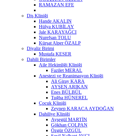
RAMAZAN EFE
Diş Kliniği
Hande AKALIN
Hülya KUBİLAY
Jale KARAYAĞCI
Nurefşan TOLU
Kürşat Alper ÖZALP
Diyaliz Birimi
Mustafa KESER
Dahili Birimler
Aile Hekimliği Kliniği
Fazilet MERAL
Anestezi ve Reanimasyon Kliniği
Ali Giray KARA
AYŞEN ARIKAN
Enes BÜLBÜL
Tuğba HÜNEREL
Çocuk Kliniği
Zeynep KARACA AYDOĞAN
Dahiliye Kliniği
Ayşegül MARTİN
Gökhan ÇOLPAN
Özgür ÖZGÜL
Sevil Nalbant AVCI