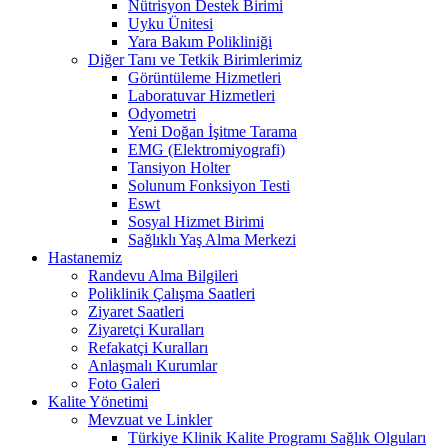
Nütrisyon Destek Birimi
Uyku Ünitesi
Yara Bakım Polikliniği
Diğer Tanı ve Tetkik Birimlerimiz
Görüntüleme Hizmetleri
Laboratuvar Hizmetleri
Odyometri
Yeni Doğan İşitme Tarama
EMG (Elektromiyografi)
Tansiyon Holter
Solunum Fonksiyon Testi
Eswt
Sosyal Hizmet Birimi
Sağlıklı Yaş Alma Merkezi
Hastanemiz
Randevu Alma Bilgileri
Poliklinik Çalışma Saatleri
Ziyaret Saatleri
Ziyaretçi Kuralları
Refakatçi Kuralları
Anlaşmalı Kurumlar
Foto Galeri
Kalite Yönetimi
Mevzuat ve Linkler
Türkiye Klinik Kalite Programı Sağlık Olguları