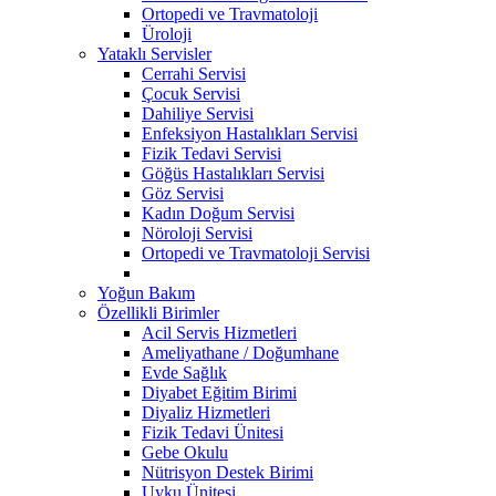
Ortopedi ve Travmatoloji
Üroloji
Yataklı Servisler
Cerrahi Servisi
Çocuk Servisi
Dahiliye Servisi
Enfeksiyon Hastalıkları Servisi
Fizik Tedavi Servisi
Göğüs Hastalıkları Servisi
Göz Servisi
Kadın Doğum Servisi
Nöroloji Servisi
Ortopedi ve Travmatoloji Servisi
Yoğun Bakım
Özellikli Birimler
Acil Servis Hizmetleri
Ameliyathane / Doğumhane
Evde Sağlık
Diyabet Eğitim Birimi
Diyaliz Hizmetleri
Fizik Tedavi Ünitesi
Gebe Okulu
Nütrisyon Destek Birimi
Uyku Ünitesi