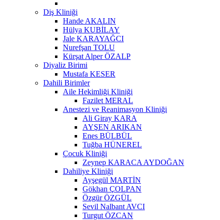
Diş Kliniği
Hande AKALIN
Hülya KUBİLAY
Jale KARAYAĞCI
Nurefşan TOLU
Kürşat Alper ÖZALP
Diyaliz Birimi
Mustafa KESER
Dahili Birimler
Aile Hekimliği Kliniği
Fazilet MERAL
Anestezi ve Reanimasyon Kliniği
Ali Giray KARA
AYŞEN ARIKAN
Enes BÜLBÜL
Tuğba HÜNEREL
Çocuk Kliniği
Zeynep KARACA AYDOĞAN
Dahiliye Kliniği
Ayşegül MARTİN
Gökhan ÇOLPAN
Özgür ÖZGÜL
Sevil Nalbant AVCI
Turgut ÖZCAN