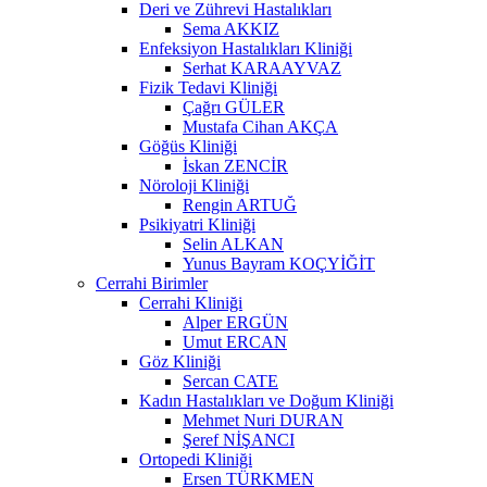
Deri ve Zührevi Hastalıkları
Sema AKKIZ
Enfeksiyon Hastalıkları Kliniği
Serhat KARAAYVAZ
Fizik Tedavi Kliniği
Çağrı GÜLER
Mustafa Cihan AKÇA
Göğüs Kliniği
İskan ZENCİR
Nöroloji Kliniği
Rengin ARTUĞ
Psikiyatri Kliniği
Selin ALKAN
Yunus Bayram KOÇYİĞİT
Cerrahi Birimler
Cerrahi Kliniği
Alper ERGÜN
Umut ERCAN
Göz Kliniği
Sercan CATE
Kadın Hastalıkları ve Doğum Kliniği
Mehmet Nuri DURAN
Şeref NİŞANCI
Ortopedi Kliniği
Ersen TÜRKMEN