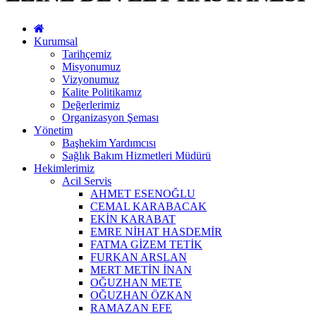
Kurumsal
Tarihçemiz
Misyonumuz
Vizyonumuz
Kalite Politikamız
Değerlerimiz
Organizasyon Şeması
Yönetim
Başhekim Yardımcısı
Sağlık Bakım Hizmetleri Müdürü
Hekimlerimiz
Acil Servis
AHMET ESENOĞLU
CEMAL KARABACAK
EKİN KARABAT
EMRE NİHAT HASDEMİR
FATMA GİZEM TETİK
FURKAN ARSLAN
MERT METİN İNAN
OĞUZHAN METE
OĞUZHAN ÖZKAN
RAMAZAN EFE