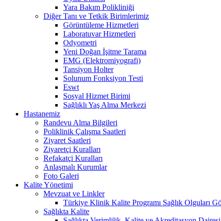
Yara Bakım Polikliniği
Diğer Tanı ve Tetkik Birimlerimiz
Görüntüleme Hizmetleri
Laboratuvar Hizmetleri
Odyometri
Yeni Doğan İşitme Tarama
EMG (Elektromiyografi)
Tansiyon Holter
Solunum Fonksiyon Testi
Eswt
Sosyal Hizmet Birimi
Sağlıklı Yaş Alma Merkezi
Hastanemiz
Randevu Alma Bilgileri
Poliklinik Çalışma Saatleri
Ziyaret Saatleri
Ziyaretçi Kuralları
Refakatçi Kuralları
Anlaşmalı Kurumlar
Foto Galeri
Kalite Yönetimi
Mevzuat ve Linkler
Türkiye Klinik Kalite Programı Sağlık Olguları Gö
Sağlıkta Kalite
Sağlıkta Verimlilik, Kalite ve Akreditasyon Daires