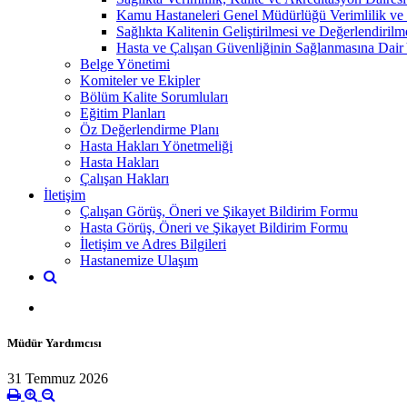
Kamu Hastaneleri Genel Müdürlüğü Verimlilik ve 
Sağlıkta Kalitenin Geliştirilmesi ve Değerlendiril
Hasta ve Çalışan Güvenliğinin Sağlanmasına Dair
Belge Yönetimi
Komiteler ve Ekipler
Bölüm Kalite Sorumluları
Eğitim Planları
Öz Değerlendirme Planı
Hasta Hakları Yönetmeliği
Hasta Hakları
Çalışan Hakları
İletişim
Çalışan Görüş, Öneri ve Şikayet Bildirim Formu
Hasta Görüş, Öneri ve Şikayet Bildirim Formu
İletişim ve Adres Bilgileri
Hastanemize Ulaşım
Müdür Yardımcısı
31 Temmuz 2026