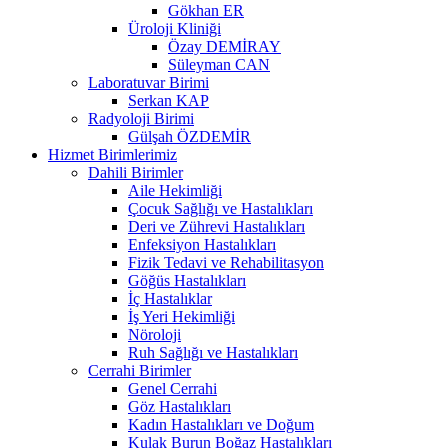
Gökhan ER
Üroloji Kliniği
Özay DEMİRAY
Süleyman CAN
Laboratuvar Birimi
Serkan KAP
Radyoloji Birimi
Gülşah ÖZDEMİR
Hizmet Birimlerimiz
Dahili Birimler
Aile Hekimliği
Çocuk Sağlığı ve Hastalıkları
Deri ve Zührevi Hastalıkları
Enfeksiyon Hastalıkları
Fizik Tedavi ve Rehabilitasyon
Göğüs Hastalıkları
İç Hastalıklar
İş Yeri Hekimliği
Nöroloji
Ruh Sağlığı ve Hastalıkları
Cerrahi Birimler
Genel Cerrahi
Göz Hastalıkları
Kadın Hastalıkları ve Doğum
Kulak Burun Boğaz Hastalıkları