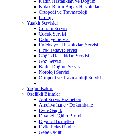
Kadın Hastalıkları ve Doğum
Kulak Burun Boğaz Hastalıkları
Ortopedi ve Travmatoloji
Üroloji
Yataklı Servisler
Cerrahi Servisi
Çocuk Servisi
Dahiliye Servisi
Enfeksiyon Hastalıkları Servisi
Fizik Tedavi Servisi
Göğüs Hastalıkları Servisi
Göz Servisi
Kadın Doğum Servisi
Nöroloji Servisi
Ortopedi ve Travmatoloji Servisi
Yoğun Bakım
Özellikli Birimler
Acil Servis Hizmetleri
Ameliyathane / Doğumhane
Evde Sağlık
Diyabet Eğitim Birimi
Diyaliz Hizmetleri
Fizik Tedavi Ünitesi
Gebe Okulu