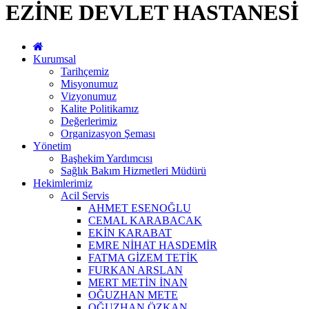
EZİNE DEVLET HASTANESİ
Kurumsal
Tarihçemiz
Misyonumuz
Vizyonumuz
Kalite Politikamız
Değerlerimiz
Organizasyon Şeması
Yönetim
Başhekim Yardımcısı
Sağlık Bakım Hizmetleri Müdürü
Hekimlerimiz
Acil Servis
AHMET ESENOĞLU
CEMAL KARABACAK
EKİN KARABAT
EMRE NİHAT HASDEMİR
FATMA GİZEM TETİK
FURKAN ARSLAN
MERT METİN İNAN
OĞUZHAN METE
OĞUZHAN ÖZKAN