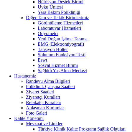
Nütrisyon Destek Birimi
Uyku Ünitesi
Yara Bakım Polikliniği
Diğer Tanı ve Tetkik Birimlerimiz
Görüntüleme Hizmetleri
Laboratuvar Hizmetleri
Odyometri
Yeni Doğan İşitme Tarama
EMG (Elektromiyografi)
Tansiyon Holter
Solunum Fonksiyon Testi
Eswt
Sosyal Hizmet Birimi
Sağlıklı Yaş Alma Merkezi
Hastanemiz
Randevu Alma Bilgileri
Poliklinik Çalışma Saatleri
Ziyaret Saatleri
Ziyaretçi Kuralları
Refakatçi Kuralları
Anlaşmalı Kurumlar
Foto Galeri
Kalite Yönetimi
Mevzuat ve Linkler
Türkiye Klinik Kalite Programı Sağlık Olguları