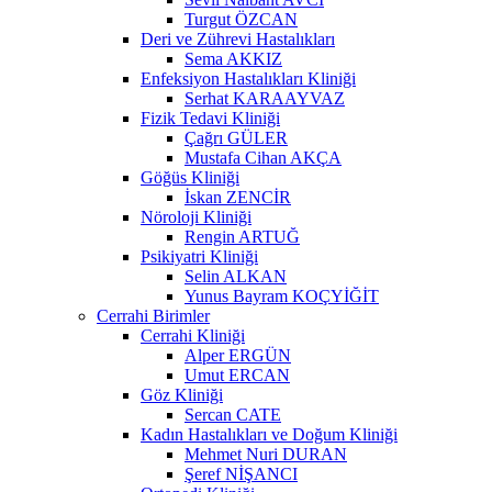
Turgut ÖZCAN
Deri ve Zührevi Hastalıkları
Sema AKKIZ
Enfeksiyon Hastalıkları Kliniği
Serhat KARAAYVAZ
Fizik Tedavi Kliniği
Çağrı GÜLER
Mustafa Cihan AKÇA
Göğüs Kliniği
İskan ZENCİR
Nöroloji Kliniği
Rengin ARTUĞ
Psikiyatri Kliniği
Selin ALKAN
Yunus Bayram KOÇYİĞİT
Cerrahi Birimler
Cerrahi Kliniği
Alper ERGÜN
Umut ERCAN
Göz Kliniği
Sercan CATE
Kadın Hastalıkları ve Doğum Kliniği
Mehmet Nuri DURAN
Şeref NİŞANCI