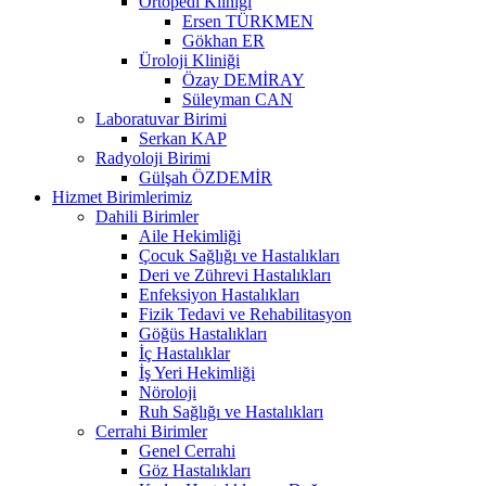
Ortopedi Kliniği
Ersen TÜRKMEN
Gökhan ER
Üroloji Kliniği
Özay DEMİRAY
Süleyman CAN
Laboratuvar Birimi
Serkan KAP
Radyoloji Birimi
Gülşah ÖZDEMİR
Hizmet Birimlerimiz
Dahili Birimler
Aile Hekimliği
Çocuk Sağlığı ve Hastalıkları
Deri ve Zührevi Hastalıkları
Enfeksiyon Hastalıkları
Fizik Tedavi ve Rehabilitasyon
Göğüs Hastalıkları
İç Hastalıklar
İş Yeri Hekimliği
Nöroloji
Ruh Sağlığı ve Hastalıkları
Cerrahi Birimler
Genel Cerrahi
Göz Hastalıkları