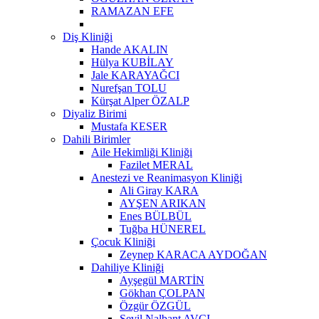
RAMAZAN EFE
Diş Kliniği
Hande AKALIN
Hülya KUBİLAY
Jale KARAYAĞCI
Nurefşan TOLU
Kürşat Alper ÖZALP
Diyaliz Birimi
Mustafa KESER
Dahili Birimler
Aile Hekimliği Kliniği
Fazilet MERAL
Anestezi ve Reanimasyon Kliniği
Ali Giray KARA
AYŞEN ARIKAN
Enes BÜLBÜL
Tuğba HÜNEREL
Çocuk Kliniği
Zeynep KARACA AYDOĞAN
Dahiliye Kliniği
Ayşegül MARTİN
Gökhan ÇOLPAN
Özgür ÖZGÜL
Sevil Nalbant AVCI