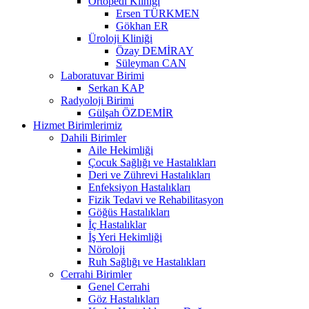
Ortopedi Kliniği
Ersen TÜRKMEN
Gökhan ER
Üroloji Kliniği
Özay DEMİRAY
Süleyman CAN
Laboratuvar Birimi
Serkan KAP
Radyoloji Birimi
Gülşah ÖZDEMİR
Hizmet Birimlerimiz
Dahili Birimler
Aile Hekimliği
Çocuk Sağlığı ve Hastalıkları
Deri ve Zührevi Hastalıkları
Enfeksiyon Hastalıkları
Fizik Tedavi ve Rehabilitasyon
Göğüs Hastalıkları
İç Hastalıklar
İş Yeri Hekimliği
Nöroloji
Ruh Sağlığı ve Hastalıkları
Cerrahi Birimler
Genel Cerrahi
Göz Hastalıkları