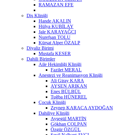
RAMAZAN EFE
Diş Kliniği
Hande AKALIN
Hülya KUBİLAY
Jale KARAYAĞCI
Nurefşan TOLU
Kürşat Alper ÖZALP
Diyaliz Birimi
Mustafa KESER
Dahili Birimler
Aile Hekimliği Kliniği
Fazilet MERAL
Anestezi ve Reanimasyon Kliniği
Ali Giray KARA
AYŞEN ARIKAN
Enes BÜLBÜL
Tuğba HÜNEREL
Çocuk Kliniği
Zeynep KARACA AYDOĞAN
Dahiliye Kliniği
Ayşegül MARTİN
Gökhan ÇOLPAN
Özgür ÖZGÜL
Sevil Nalbant AVCI