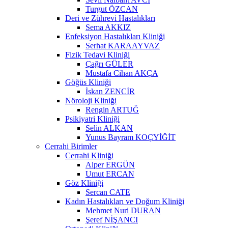
Turgut ÖZCAN
Deri ve Zührevi Hastalıkları
Sema AKKIZ
Enfeksiyon Hastalıkları Kliniği
Serhat KARAAYVAZ
Fizik Tedavi Kliniği
Çağrı GÜLER
Mustafa Cihan AKÇA
Göğüs Kliniği
İskan ZENCİR
Nöroloji Kliniği
Rengin ARTUĞ
Psikiyatri Kliniği
Selin ALKAN
Yunus Bayram KOÇYİĞİT
Cerrahi Birimler
Cerrahi Kliniği
Alper ERGÜN
Umut ERCAN
Göz Kliniği
Sercan CATE
Kadın Hastalıkları ve Doğum Kliniği
Mehmet Nuri DURAN
Şeref NİŞANCI