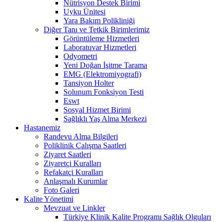
Nütrisyon Destek Birimi
Uyku Ünitesi
Yara Bakım Polikliniği
Diğer Tanı ve Tetkik Birimlerimiz
Görüntüleme Hizmetleri
Laboratuvar Hizmetleri
Odyometri
Yeni Doğan İşitme Tarama
EMG (Elektromiyografi)
Tansiyon Holter
Solunum Fonksiyon Testi
Eswt
Sosyal Hizmet Birimi
Sağlıklı Yaş Alma Merkezi
Hastanemiz
Randevu Alma Bilgileri
Poliklinik Çalışma Saatleri
Ziyaret Saatleri
Ziyaretçi Kuralları
Refakatçi Kuralları
Anlaşmalı Kurumlar
Foto Galeri
Kalite Yönetimi
Mevzuat ve Linkler
Türkiye Klinik Kalite Programı Sağlık Olguları