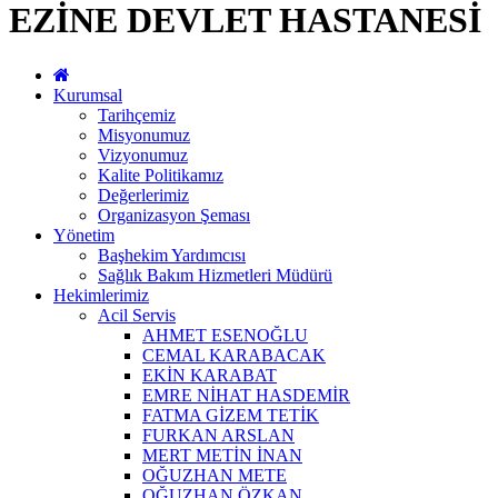
EZİNE DEVLET HASTANESİ
Kurumsal
Tarihçemiz
Misyonumuz
Vizyonumuz
Kalite Politikamız
Değerlerimiz
Organizasyon Şeması
Yönetim
Başhekim Yardımcısı
Sağlık Bakım Hizmetleri Müdürü
Hekimlerimiz
Acil Servis
AHMET ESENOĞLU
CEMAL KARABACAK
EKİN KARABAT
EMRE NİHAT HASDEMİR
FATMA GİZEM TETİK
FURKAN ARSLAN
MERT METİN İNAN
OĞUZHAN METE
OĞUZHAN ÖZKAN