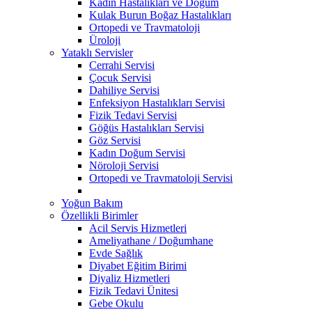
Kadın Hastalıkları ve Doğum
Kulak Burun Boğaz Hastalıkları
Ortopedi ve Travmatoloji
Üroloji
Yataklı Servisler
Cerrahi Servisi
Çocuk Servisi
Dahiliye Servisi
Enfeksiyon Hastalıkları Servisi
Fizik Tedavi Servisi
Göğüs Hastalıkları Servisi
Göz Servisi
Kadın Doğum Servisi
Nöroloji Servisi
Ortopedi ve Travmatoloji Servisi
Yoğun Bakım
Özellikli Birimler
Acil Servis Hizmetleri
Ameliyathane / Doğumhane
Evde Sağlık
Diyabet Eğitim Birimi
Diyaliz Hizmetleri
Fizik Tedavi Ünitesi
Gebe Okulu