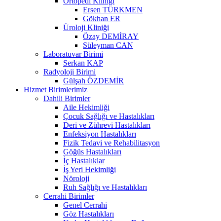
Ortopedi Kliniği
Ersen TÜRKMEN
Gökhan ER
Üroloji Kliniği
Özay DEMİRAY
Süleyman CAN
Laboratuvar Birimi
Serkan KAP
Radyoloji Birimi
Gülşah ÖZDEMİR
Hizmet Birimlerimiz
Dahili Birimler
Aile Hekimliği
Çocuk Sağlığı ve Hastalıkları
Deri ve Zührevi Hastalıkları
Enfeksiyon Hastalıkları
Fizik Tedavi ve Rehabilitasyon
Göğüs Hastalıkları
İç Hastalıklar
İş Yeri Hekimliği
Nöroloji
Ruh Sağlığı ve Hastalıkları
Cerrahi Birimler
Genel Cerrahi
Göz Hastalıkları