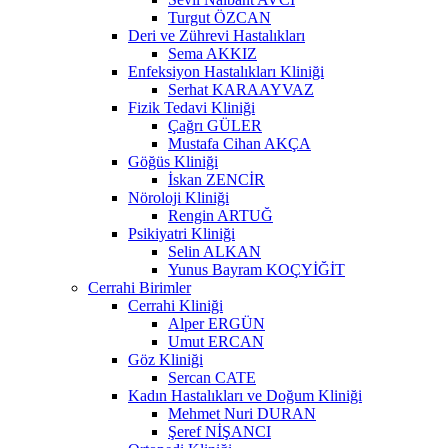
Turgut ÖZCAN
Deri ve Zührevi Hastalıkları
Sema AKKIZ
Enfeksiyon Hastalıkları Kliniği
Serhat KARAAYVAZ
Fizik Tedavi Kliniği
Çağrı GÜLER
Mustafa Cihan AKÇA
Göğüs Kliniği
İskan ZENCİR
Nöroloji Kliniği
Rengin ARTUĞ
Psikiyatri Kliniği
Selin ALKAN
Yunus Bayram KOÇYİĞİT
Cerrahi Birimler
Cerrahi Kliniği
Alper ERGÜN
Umut ERCAN
Göz Kliniği
Sercan CATE
Kadın Hastalıkları ve Doğum Kliniği
Mehmet Nuri DURAN
Şeref NİŞANCI