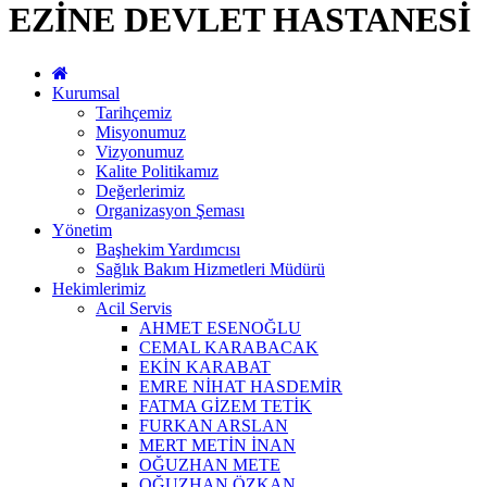
EZİNE DEVLET HASTANESİ
Kurumsal
Tarihçemiz
Misyonumuz
Vizyonumuz
Kalite Politikamız
Değerlerimiz
Organizasyon Şeması
Yönetim
Başhekim Yardımcısı
Sağlık Bakım Hizmetleri Müdürü
Hekimlerimiz
Acil Servis
AHMET ESENOĞLU
CEMAL KARABACAK
EKİN KARABAT
EMRE NİHAT HASDEMİR
FATMA GİZEM TETİK
FURKAN ARSLAN
MERT METİN İNAN
OĞUZHAN METE
OĞUZHAN ÖZKAN