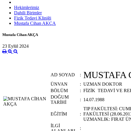
Hekimlerimiz
Dahili Birimler
Fizik Tedavi Kliniği
Mustafa Cihan AKÇA
Mustafa Cihan AKÇA
23 Eylül 2024
MUSTAFA 
AD SOYAD
:
ÜNVAN
:
UZMAN DOKTOR
BÖLÜM
:
FİZİK TEDAVİ VE R
DOĞUM
:
14.07.1988
TARİHİ
TIP FAKÜLTESİ: CUM
EĞİTİM
:
FAKÜLTESİ (28.06.201
UZMANLIK: FIRAT ÜNİ
İLGİ
:
ALANLARI