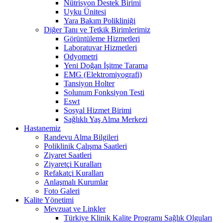
Nütrisyon Destek Birimi
Uyku Ünitesi
Yara Bakım Polikliniği
Diğer Tanı ve Tetkik Birimlerimiz
Görüntüleme Hizmetleri
Laboratuvar Hizmetleri
Odyometri
Yeni Doğan İşitme Tarama
EMG (Elektromiyografi)
Tansiyon Holter
Solunum Fonksiyon Testi
Eswt
Sosyal Hizmet Birimi
Sağlıklı Yaş Alma Merkezi
Hastanemiz
Randevu Alma Bilgileri
Poliklinik Çalışma Saatleri
Ziyaret Saatleri
Ziyaretçi Kuralları
Refakatçi Kuralları
Anlaşmalı Kurumlar
Foto Galeri
Kalite Yönetimi
Mevzuat ve Linkler
Türkiye Klinik Kalite Programı Sağlık Olguları