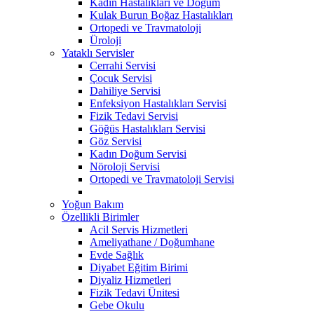
Kadın Hastalıkları ve Doğum
Kulak Burun Boğaz Hastalıkları
Ortopedi ve Travmatoloji
Üroloji
Yataklı Servisler
Cerrahi Servisi
Çocuk Servisi
Dahiliye Servisi
Enfeksiyon Hastalıkları Servisi
Fizik Tedavi Servisi
Göğüs Hastalıkları Servisi
Göz Servisi
Kadın Doğum Servisi
Nöroloji Servisi
Ortopedi ve Travmatoloji Servisi
Yoğun Bakım
Özellikli Birimler
Acil Servis Hizmetleri
Ameliyathane / Doğumhane
Evde Sağlık
Diyabet Eğitim Birimi
Diyaliz Hizmetleri
Fizik Tedavi Ünitesi
Gebe Okulu