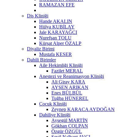
RAMAZAN EFE
Diş Kliniği
Hande AKALIN
Hülya KUBİLAY
Jale KARAYAĞCI
Nurefşan TOLU
Kürşat Alper ÖZALP
Diyaliz Birimi
Mustafa KESER
Dahili Birimler
Aile Hekimliği Kliniği
Fazilet MERAL
Anestezi ve Reanimasyon Kliniği
Ali Giray KARA
AYŞEN ARIKAN
Enes BÜLBÜL
Tuğba HÜNEREL
Çocuk Kliniği
Zeynep KARACA AYDOĞAN
Dahiliye Kliniği
Ayşegül MARTİN
Gökhan ÇOLPAN
Özgür ÖZGÜL
Sevil Nalbant AVCI