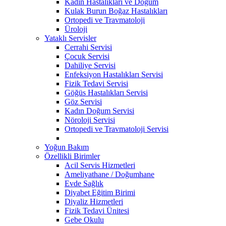
Kadın Hastalıkları ve Doğum
Kulak Burun Boğaz Hastalıkları
Ortopedi ve Travmatoloji
Üroloji
Yataklı Servisler
Cerrahi Servisi
Çocuk Servisi
Dahiliye Servisi
Enfeksiyon Hastalıkları Servisi
Fizik Tedavi Servisi
Göğüs Hastalıkları Servisi
Göz Servisi
Kadın Doğum Servisi
Nöroloji Servisi
Ortopedi ve Travmatoloji Servisi
Yoğun Bakım
Özellikli Birimler
Acil Servis Hizmetleri
Ameliyathane / Doğumhane
Evde Sağlık
Diyabet Eğitim Birimi
Diyaliz Hizmetleri
Fizik Tedavi Ünitesi
Gebe Okulu