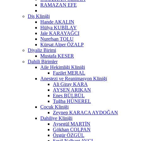
RAMAZAN EFE
Diş Kliniği
Hande AKALIN
Hülya KUBİLAY
Jale KARAYAĞCI
Nurefşan TOLU
Kürşat Alper ÖZALP
Diyaliz Birimi
Mustafa KESER
Dahili Birimler
Aile Hekimliği Kliniği
Fazilet MERAL
Anestezi ve Reanimasyon Kliniği
Ali Giray KARA
AYŞEN ARIKAN
Enes BÜLBÜL
Tuğba HÜNEREL
Çocuk Kliniği
Zeynep KARACA AYDOĞAN
Dahiliye Kliniği
Ayşegül MARTİN
Gökhan ÇOLPAN
Özgür ÖZGÜL
Sevil Nalbant AVCI