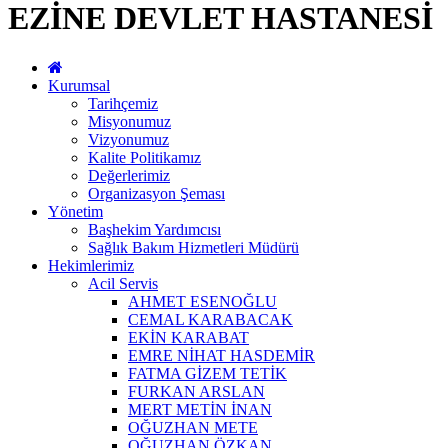
EZİNE DEVLET HASTANESİ
Kurumsal
Tarihçemiz
Misyonumuz
Vizyonumuz
Kalite Politikamız
Değerlerimiz
Organizasyon Şeması
Yönetim
Başhekim Yardımcısı
Sağlık Bakım Hizmetleri Müdürü
Hekimlerimiz
Acil Servis
AHMET ESENOĞLU
CEMAL KARABACAK
EKİN KARABAT
EMRE NİHAT HASDEMİR
FATMA GİZEM TETİK
FURKAN ARSLAN
MERT METİN İNAN
OĞUZHAN METE
OĞUZHAN ÖZKAN