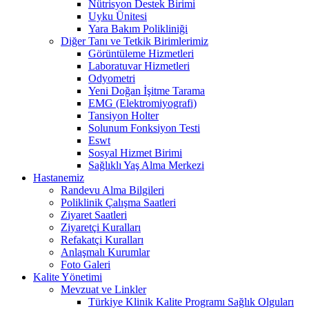
Nütrisyon Destek Birimi
Uyku Ünitesi
Yara Bakım Polikliniği
Diğer Tanı ve Tetkik Birimlerimiz
Görüntüleme Hizmetleri
Laboratuvar Hizmetleri
Odyometri
Yeni Doğan İşitme Tarama
EMG (Elektromiyografi)
Tansiyon Holter
Solunum Fonksiyon Testi
Eswt
Sosyal Hizmet Birimi
Sağlıklı Yaş Alma Merkezi
Hastanemiz
Randevu Alma Bilgileri
Poliklinik Çalışma Saatleri
Ziyaret Saatleri
Ziyaretçi Kuralları
Refakatçi Kuralları
Anlaşmalı Kurumlar
Foto Galeri
Kalite Yönetimi
Mevzuat ve Linkler
Türkiye Klinik Kalite Programı Sağlık Olguları