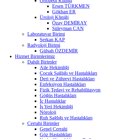
Ortopedi Kliniği
Ersen TÜRKMEN
Gökhan ER
Üroloji Kliniği
Özay DEMİRAY
Süleyman CAN
Laboratuvar Birimi
Serkan KAP
Radyoloji Birimi
Gülşah ÖZDEMİR
Hizmet Birimlerimiz
Dahili Birimler
Aile Hekimliği
Çocuk Sağlığı ve Hastalıkları
Deri ve Zührevi Hastalıkları
Enfeksiyon Hastalıkları
Fizik Tedavi ve Rehabilitasyon
Göğüs Hastalıkları
İç Hastalıklar
İş Yeri Hekimliği
Nöroloji
Ruh Sağlığı ve Hastalıkları
Cerrahi Birimler
Genel Cerrahi
Göz Hastalıkları