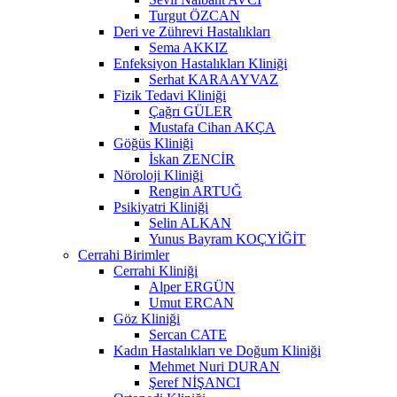
Turgut ÖZCAN
Deri ve Zührevi Hastalıkları
Sema AKKIZ
Enfeksiyon Hastalıkları Kliniği
Serhat KARAAYVAZ
Fizik Tedavi Kliniği
Çağrı GÜLER
Mustafa Cihan AKÇA
Göğüs Kliniği
İskan ZENCİR
Nöroloji Kliniği
Rengin ARTUĞ
Psikiyatri Kliniği
Selin ALKAN
Yunus Bayram KOÇYİĞİT
Cerrahi Birimler
Cerrahi Kliniği
Alper ERGÜN
Umut ERCAN
Göz Kliniği
Sercan CATE
Kadın Hastalıkları ve Doğum Kliniği
Mehmet Nuri DURAN
Şeref NİŞANCI