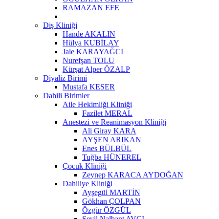
RAMAZAN EFE
Diş Kliniği
Hande AKALIN
Hülya KUBİLAY
Jale KARAYAĞCI
Nurefşan TOLU
Kürşat Alper ÖZALP
Diyaliz Birimi
Mustafa KESER
Dahili Birimler
Aile Hekimliği Kliniği
Fazilet MERAL
Anestezi ve Reanimasyon Kliniği
Ali Giray KARA
AYŞEN ARIKAN
Enes BÜLBÜL
Tuğba HÜNEREL
Çocuk Kliniği
Zeynep KARACA AYDOĞAN
Dahiliye Kliniği
Ayşegül MARTİN
Gökhan ÇOLPAN
Özgür ÖZGÜL
Sevil Nalbant AVCI