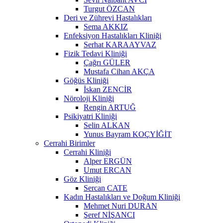
Turgut ÖZCAN
Deri ve Zührevi Hastalıkları
Sema AKKIZ
Enfeksiyon Hastalıkları Kliniği
Serhat KARAAYVAZ
Fizik Tedavi Kliniği
Çağrı GÜLER
Mustafa Cihan AKÇA
Göğüs Kliniği
İskan ZENCİR
Nöroloji Kliniği
Rengin ARTUĞ
Psikiyatri Kliniği
Selin ALKAN
Yunus Bayram KOÇYİĞİT
Cerrahi Birimler
Cerrahi Kliniği
Alper ERGÜN
Umut ERCAN
Göz Kliniği
Sercan CATE
Kadın Hastalıkları ve Doğum Kliniği
Mehmet Nuri DURAN
Şeref NİŞANCI