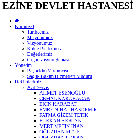
EZİNE DEVLET HASTANESİ
Kurumsal
Tarihçemiz
Misyonumuz
Vizyonumuz
Kalite Politikamız
Değerlerimiz
Organizasyon Şeması
Yönetim
Başhekim Yardımcısı
Sağlık Bakım Hizmetleri Müdürü
Hekimlerimiz
Acil Servis
AHMET ESENOĞLU
CEMAL KARABACAK
EKİN KARABAT
EMRE NİHAT HASDEMİR
FATMA GİZEM TETİK
FURKAN ARSLAN
MERT METİN İNAN
OĞUZHAN METE
OĞUZHAN ÖZKAN