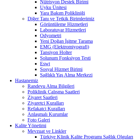
Nütrisyon Destek Birimi
Uyku Ünitesi
Yara Bakım Polikliniği
Diğer Tanı ve Tetkik Birimlerimiz
Görüntüleme Hizmetleri
Laboratuvar Hizmetleri
Odyometri
Yeni Doğan İşitme Tarama
EMG (Elektromiyografi)
Tansiyon Holter
Solunum Fonksiyon Testi
Eswt
Sosyal Hizmet Birimi
Sağlıklı Yaş Alma Merkezi
Hastanemiz
Randevu Alma Bilgileri
Poliklinik Çalışma Saatleri
Ziyaret Saatleri
Ziyaretçi Kuralları
Refakatçi Kuralları
Anlaşmalı Kurumlar
Foto Galeri
Kalite Yönetimi
Mevzuat ve Linkler
Türkiye Klinik Kalite Programı Sağlık Olguları