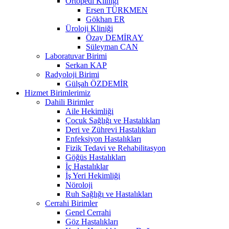
Ortopedi Kliniği
Ersen TÜRKMEN
Gökhan ER
Üroloji Kliniği
Özay DEMİRAY
Süleyman CAN
Laboratuvar Birimi
Serkan KAP
Radyoloji Birimi
Gülşah ÖZDEMİR
Hizmet Birimlerimiz
Dahili Birimler
Aile Hekimliği
Çocuk Sağlığı ve Hastalıkları
Deri ve Zührevi Hastalıkları
Enfeksiyon Hastalıkları
Fizik Tedavi ve Rehabilitasyon
Göğüs Hastalıkları
İç Hastalıklar
İş Yeri Hekimliği
Nöroloji
Ruh Sağlığı ve Hastalıkları
Cerrahi Birimler
Genel Cerrahi
Göz Hastalıkları