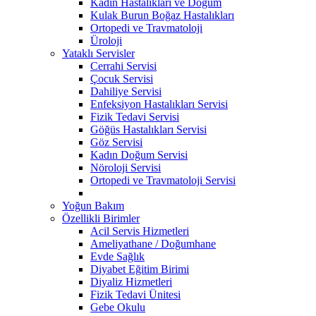
Kadın Hastalıkları ve Doğum
Kulak Burun Boğaz Hastalıkları
Ortopedi ve Travmatoloji
Üroloji
Yataklı Servisler
Cerrahi Servisi
Çocuk Servisi
Dahiliye Servisi
Enfeksiyon Hastalıkları Servisi
Fizik Tedavi Servisi
Göğüs Hastalıkları Servisi
Göz Servisi
Kadın Doğum Servisi
Nöroloji Servisi
Ortopedi ve Travmatoloji Servisi
Yoğun Bakım
Özellikli Birimler
Acil Servis Hizmetleri
Ameliyathane / Doğumhane
Evde Sağlık
Diyabet Eğitim Birimi
Diyaliz Hizmetleri
Fizik Tedavi Ünitesi
Gebe Okulu