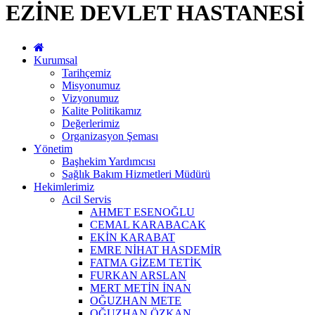
EZİNE DEVLET HASTANESİ
Kurumsal
Tarihçemiz
Misyonumuz
Vizyonumuz
Kalite Politikamız
Değerlerimiz
Organizasyon Şeması
Yönetim
Başhekim Yardımcısı
Sağlık Bakım Hizmetleri Müdürü
Hekimlerimiz
Acil Servis
AHMET ESENOĞLU
CEMAL KARABACAK
EKİN KARABAT
EMRE NİHAT HASDEMİR
FATMA GİZEM TETİK
FURKAN ARSLAN
MERT METİN İNAN
OĞUZHAN METE
OĞUZHAN ÖZKAN