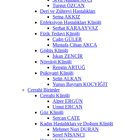
Turgut ÖZCAN
Deri ve Zührevi Hastalıkları
Sema AKKIZ
Enfeksiyon Hastalıkları Kliniği
Serhat KARAAYVAZ
Fizik Tedavi Kliniği
Çağrı GÜLER
Mustafa Cihan AKÇA
Göğüs Kliniği
İskan ZENCİR
Nöroloji Kliniği
Rengin ARTUĞ
Psikiyatri Kliniği
Selin ALKAN
Yunus Bayram KOÇYİĞİT
Cerrahi Birimler
Cerrahi Kliniği
Alper ERGÜN
Umut ERCAN
Göz Kliniği
Sercan CATE
Kadın Hastalıkları ve Doğum Kliniği
Mehmet Nuri DURAN
Şeref NİŞANCI