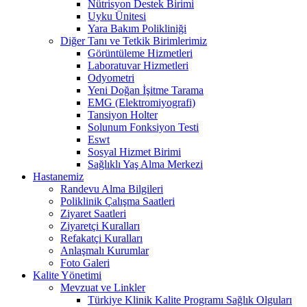
Nütrisyon Destek Birimi
Uyku Ünitesi
Yara Bakım Polikliniği
Diğer Tanı ve Tetkik Birimlerimiz
Görüntüleme Hizmetleri
Laboratuvar Hizmetleri
Odyometri
Yeni Doğan İşitme Tarama
EMG (Elektromiyografi)
Tansiyon Holter
Solunum Fonksiyon Testi
Eswt
Sosyal Hizmet Birimi
Sağlıklı Yaş Alma Merkezi
Hastanemiz
Randevu Alma Bilgileri
Poliklinik Çalışma Saatleri
Ziyaret Saatleri
Ziyaretçi Kuralları
Refakatçi Kuralları
Anlaşmalı Kurumlar
Foto Galeri
Kalite Yönetimi
Mevzuat ve Linkler
Türkiye Klinik Kalite Programı Sağlık Olguları