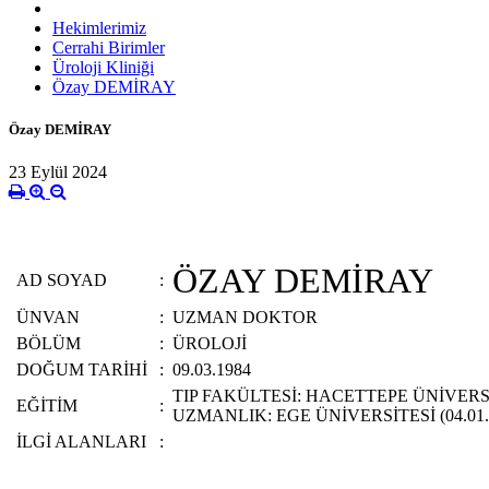
Hekimlerimiz
Cerrahi Birimler
Üroloji Kliniği
Özay DEMİRAY
Özay DEMİRAY
23 Eylül 2024
ÖZAY DEMİRAY
AD SOYAD
:
ÜNVAN
:
UZMAN DOKTOR
BÖLÜM
:
ÜROLOJİ
DOĞUM TARİHİ
:
09.03.1984
TIP FAKÜLTESİ: HACETTEPE ÜNİVERSİT
EĞİTİM
:
UZMANLIK: EGE ÜNİVERSİTESİ (04.01.
İLGİ ALANLARI
: