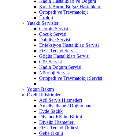
Kadın Hastalıkları ve Doğum
Kulak Burun Boğaz Hastalıkları
Ortopedi ve Travmatoloji
Üroloji
Yataklı Servisler
Cerrahi Servisi
Çocuk Servisi
Dahiliye Servisi
Enfeksiyon Hastalıkları Servisi
Fizik Tedavi Servisi
Göğüs Hastalıkları Servisi
Göz Servisi
Kadın Doğum Servisi
Nöroloji Servisi
Ortopedi ve Travmatoloji Servisi
Yoğun Bakım
Özellikli Birimler
Acil Servis Hizmetleri
Ameliyathane / Doğumhane
Evde Sağlık
Diyabet Eğitim Birimi
Diyaliz Hizmetleri
Fizik Tedavi Ünitesi
Gebe Okulu