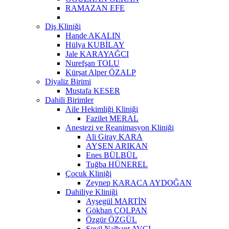
RAMAZAN EFE
Diş Kliniği
Hande AKALIN
Hülya KUBİLAY
Jale KARAYAĞCI
Nurefşan TOLU
Kürşat Alper ÖZALP
Diyaliz Birimi
Mustafa KESER
Dahili Birimler
Aile Hekimliği Kliniği
Fazilet MERAL
Anestezi ve Reanimasyon Kliniği
Ali Giray KARA
AYŞEN ARIKAN
Enes BÜLBÜL
Tuğba HÜNEREL
Çocuk Kliniği
Zeynep KARACA AYDOĞAN
Dahiliye Kliniği
Ayşegül MARTİN
Gökhan ÇOLPAN
Özgür ÖZGÜL
Sevil Nalbant AVCI