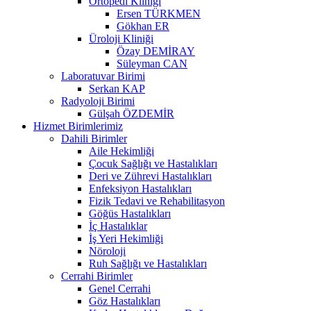
Ortopedi Kliniği
Ersen TÜRKMEN
Gökhan ER
Üroloji Kliniği
Özay DEMİRAY
Süleyman CAN
Laboratuvar Birimi
Serkan KAP
Radyoloji Birimi
Gülşah ÖZDEMİR
Hizmet Birimlerimiz
Dahili Birimler
Aile Hekimliği
Çocuk Sağlığı ve Hastalıkları
Deri ve Zührevi Hastalıkları
Enfeksiyon Hastalıkları
Fizik Tedavi ve Rehabilitasyon
Göğüs Hastalıkları
İç Hastalıklar
İş Yeri Hekimliği
Nöroloji
Ruh Sağlığı ve Hastalıkları
Cerrahi Birimler
Genel Cerrahi
Göz Hastalıkları