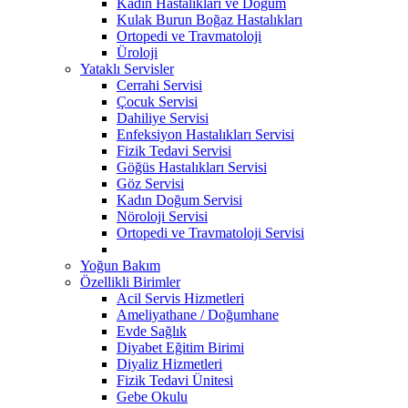
Kadın Hastalıkları ve Doğum
Kulak Burun Boğaz Hastalıkları
Ortopedi ve Travmatoloji
Üroloji
Yataklı Servisler
Cerrahi Servisi
Çocuk Servisi
Dahiliye Servisi
Enfeksiyon Hastalıkları Servisi
Fizik Tedavi Servisi
Göğüs Hastalıkları Servisi
Göz Servisi
Kadın Doğum Servisi
Nöroloji Servisi
Ortopedi ve Travmatoloji Servisi
Yoğun Bakım
Özellikli Birimler
Acil Servis Hizmetleri
Ameliyathane / Doğumhane
Evde Sağlık
Diyabet Eğitim Birimi
Diyaliz Hizmetleri
Fizik Tedavi Ünitesi
Gebe Okulu