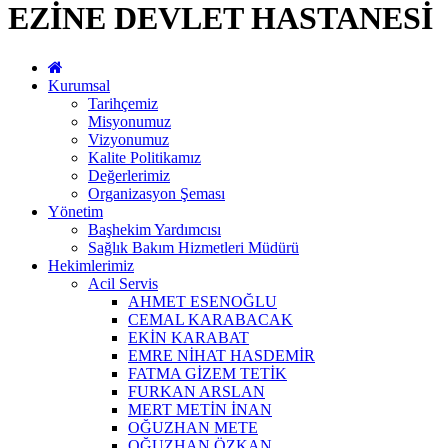
EZİNE DEVLET HASTANESİ
Kurumsal
Tarihçemiz
Misyonumuz
Vizyonumuz
Kalite Politikamız
Değerlerimiz
Organizasyon Şeması
Yönetim
Başhekim Yardımcısı
Sağlık Bakım Hizmetleri Müdürü
Hekimlerimiz
Acil Servis
AHMET ESENOĞLU
CEMAL KARABACAK
EKİN KARABAT
EMRE NİHAT HASDEMİR
FATMA GİZEM TETİK
FURKAN ARSLAN
MERT METİN İNAN
OĞUZHAN METE
OĞUZHAN ÖZKAN