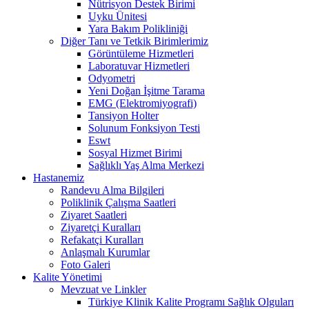
Nütrisyon Destek Birimi
Uyku Ünitesi
Yara Bakım Polikliniği
Diğer Tanı ve Tetkik Birimlerimiz
Görüntüleme Hizmetleri
Laboratuvar Hizmetleri
Odyometri
Yeni Doğan İşitme Tarama
EMG (Elektromiyografi)
Tansiyon Holter
Solunum Fonksiyon Testi
Eswt
Sosyal Hizmet Birimi
Sağlıklı Yaş Alma Merkezi
Hastanemiz
Randevu Alma Bilgileri
Poliklinik Çalışma Saatleri
Ziyaret Saatleri
Ziyaretçi Kuralları
Refakatçi Kuralları
Anlaşmalı Kurumlar
Foto Galeri
Kalite Yönetimi
Mevzuat ve Linkler
Türkiye Klinik Kalite Programı Sağlık Olguları