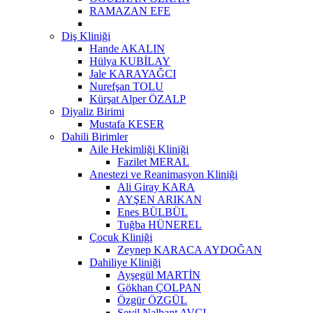
RAMAZAN EFE
Diş Kliniği
Hande AKALIN
Hülya KUBİLAY
Jale KARAYAĞCI
Nurefşan TOLU
Kürşat Alper ÖZALP
Diyaliz Birimi
Mustafa KESER
Dahili Birimler
Aile Hekimliği Kliniği
Fazilet MERAL
Anestezi ve Reanimasyon Kliniği
Ali Giray KARA
AYŞEN ARIKAN
Enes BÜLBÜL
Tuğba HÜNEREL
Çocuk Kliniği
Zeynep KARACA AYDOĞAN
Dahiliye Kliniği
Ayşegül MARTİN
Gökhan ÇOLPAN
Özgür ÖZGÜL
Sevil Nalbant AVCI