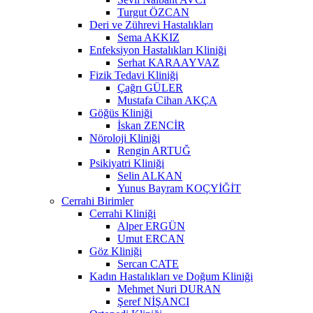
Turgut ÖZCAN
Deri ve Zührevi Hastalıkları
Sema AKKIZ
Enfeksiyon Hastalıkları Kliniği
Serhat KARAAYVAZ
Fizik Tedavi Kliniği
Çağrı GÜLER
Mustafa Cihan AKÇA
Göğüs Kliniği
İskan ZENCİR
Nöroloji Kliniği
Rengin ARTUĞ
Psikiyatri Kliniği
Selin ALKAN
Yunus Bayram KOÇYİĞİT
Cerrahi Birimler
Cerrahi Kliniği
Alper ERGÜN
Umut ERCAN
Göz Kliniği
Sercan CATE
Kadın Hastalıkları ve Doğum Kliniği
Mehmet Nuri DURAN
Şeref NİŞANCI