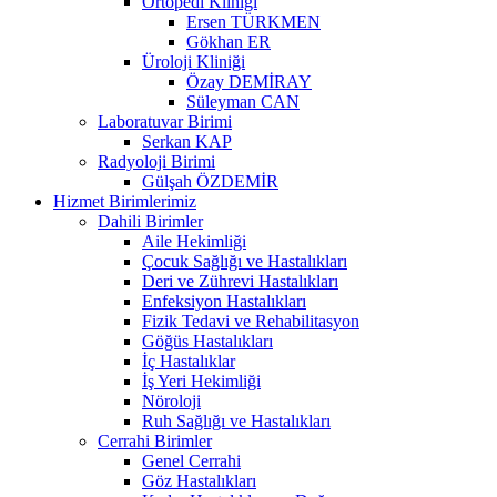
Ortopedi Kliniği
Ersen TÜRKMEN
Gökhan ER
Üroloji Kliniği
Özay DEMİRAY
Süleyman CAN
Laboratuvar Birimi
Serkan KAP
Radyoloji Birimi
Gülşah ÖZDEMİR
Hizmet Birimlerimiz
Dahili Birimler
Aile Hekimliği
Çocuk Sağlığı ve Hastalıkları
Deri ve Zührevi Hastalıkları
Enfeksiyon Hastalıkları
Fizik Tedavi ve Rehabilitasyon
Göğüs Hastalıkları
İç Hastalıklar
İş Yeri Hekimliği
Nöroloji
Ruh Sağlığı ve Hastalıkları
Cerrahi Birimler
Genel Cerrahi
Göz Hastalıkları