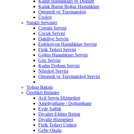
Kadın Hastalıkları ve Doğum
Kulak Burun Boğaz Hastalıkları
Ortopedi ve Travmatoloji
Üroloji
Yataklı Servisler
Cerrahi Servisi
Çocuk Servisi
Dahiliye Servisi
Enfeksiyon Hastalıkları Servisi
Fizik Tedavi Servisi
Göğüs Hastalıkları Servisi
Göz Servisi
Kadın Doğum Servisi
Nöroloji Servisi
Ortopedi ve Travmatoloji Servisi
Yoğun Bakım
Özellikli Birimler
Acil Servis Hizmetleri
Ameliyathane / Doğumhane
Evde Sağlık
Diyabet Eğitim Birimi
Diyaliz Hizmetleri
Fizik Tedavi Ünitesi
Gebe Okulu