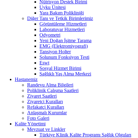
Nütrisyon Destek Birimi
Uyku Ünitesi
Yara Bakım Polikliniği
Diğer Tanı ve Tetkik Birimlerimiz
Görüntüleme Hizmetleri
Laboratuvar Hizmetleri
Odyometri
Yeni Doğan İşitme Tarama
EMG (Elektromiyografi)
Tansiyon Holter
Solunum Fonksiyon Testi
Eswt
Sosyal Hizmet Birimi
Sağlıklı Yaş Alma Merkezi
Hastanemiz
Randevu Alma Bilgileri
Poliklinik Çalışma Saatleri
Ziyaret Saatleri
Ziyaretçi Kuralları
Refakatçi Kuralları
Anlaşmalı Kurumlar
Foto Galeri
Kalite Yönetimi
Mevzuat ve Linkler
Türkiye Klinik Kalite Programı Sağlık Olguları