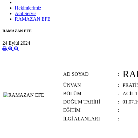
Hekimlerimiz
Acil Servis
RAMAZAN EFE
RAMAZAN EFE
24 Eylül 2024
RA
AD SOYAD
:
ÜNVAN
:
PRATİ
BÖLÜM
:
ACİL T
DOĞUM TARİHİ
:
01.07.
EĞİTİM
:
İLGİ ALANLARI
: