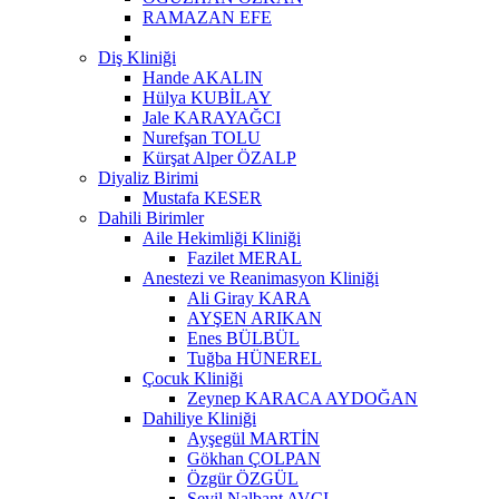
RAMAZAN EFE
Diş Kliniği
Hande AKALIN
Hülya KUBİLAY
Jale KARAYAĞCI
Nurefşan TOLU
Kürşat Alper ÖZALP
Diyaliz Birimi
Mustafa KESER
Dahili Birimler
Aile Hekimliği Kliniği
Fazilet MERAL
Anestezi ve Reanimasyon Kliniği
Ali Giray KARA
AYŞEN ARIKAN
Enes BÜLBÜL
Tuğba HÜNEREL
Çocuk Kliniği
Zeynep KARACA AYDOĞAN
Dahiliye Kliniği
Ayşegül MARTİN
Gökhan ÇOLPAN
Özgür ÖZGÜL
Sevil Nalbant AVCI