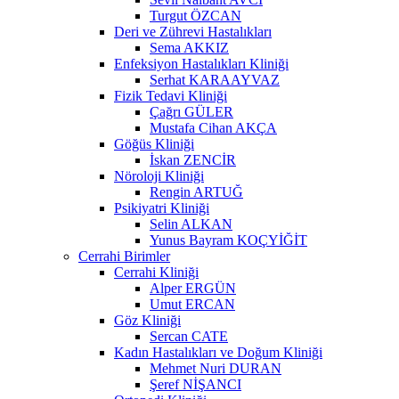
Turgut ÖZCAN
Deri ve Zührevi Hastalıkları
Sema AKKIZ
Enfeksiyon Hastalıkları Kliniği
Serhat KARAAYVAZ
Fizik Tedavi Kliniği
Çağrı GÜLER
Mustafa Cihan AKÇA
Göğüs Kliniği
İskan ZENCİR
Nöroloji Kliniği
Rengin ARTUĞ
Psikiyatri Kliniği
Selin ALKAN
Yunus Bayram KOÇYİĞİT
Cerrahi Birimler
Cerrahi Kliniği
Alper ERGÜN
Umut ERCAN
Göz Kliniği
Sercan CATE
Kadın Hastalıkları ve Doğum Kliniği
Mehmet Nuri DURAN
Şeref NİŞANCI