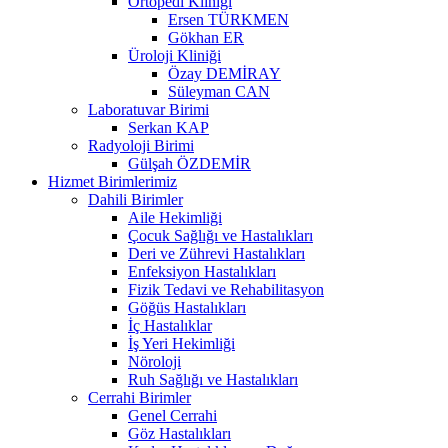
Ortopedi Kliniği
Ersen TÜRKMEN
Gökhan ER
Üroloji Kliniği
Özay DEMİRAY
Süleyman CAN
Laboratuvar Birimi
Serkan KAP
Radyoloji Birimi
Gülşah ÖZDEMİR
Hizmet Birimlerimiz
Dahili Birimler
Aile Hekimliği
Çocuk Sağlığı ve Hastalıkları
Deri ve Zührevi Hastalıkları
Enfeksiyon Hastalıkları
Fizik Tedavi ve Rehabilitasyon
Göğüs Hastalıkları
İç Hastalıklar
İş Yeri Hekimliği
Nöroloji
Ruh Sağlığı ve Hastalıkları
Cerrahi Birimler
Genel Cerrahi
Göz Hastalıkları