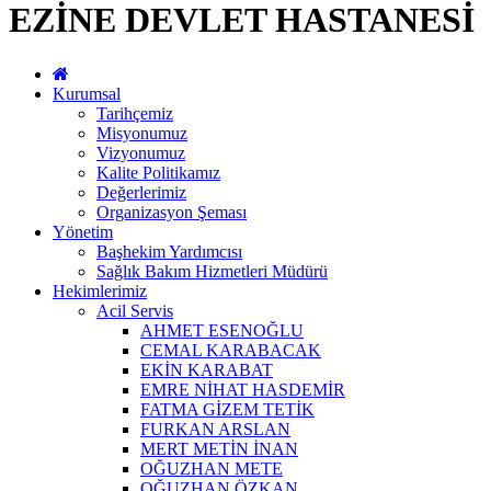
EZİNE DEVLET HASTANESİ
Kurumsal
Tarihçemiz
Misyonumuz
Vizyonumuz
Kalite Politikamız
Değerlerimiz
Organizasyon Şeması
Yönetim
Başhekim Yardımcısı
Sağlık Bakım Hizmetleri Müdürü
Hekimlerimiz
Acil Servis
AHMET ESENOĞLU
CEMAL KARABACAK
EKİN KARABAT
EMRE NİHAT HASDEMİR
FATMA GİZEM TETİK
FURKAN ARSLAN
MERT METİN İNAN
OĞUZHAN METE
OĞUZHAN ÖZKAN